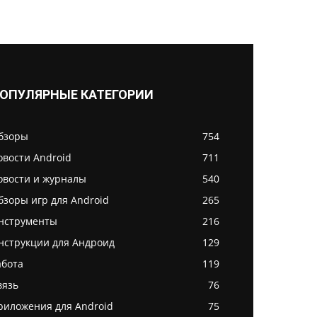
ОПУЛЯРНЫЕ КАТЕГОРИИ
бзоры
754
овости Android
711
овости и журналы
540
бзоры игр для Android
265
нструменты
216
нструкции для Андроид
129
абота
119
вязь
76
риложения для Android
75