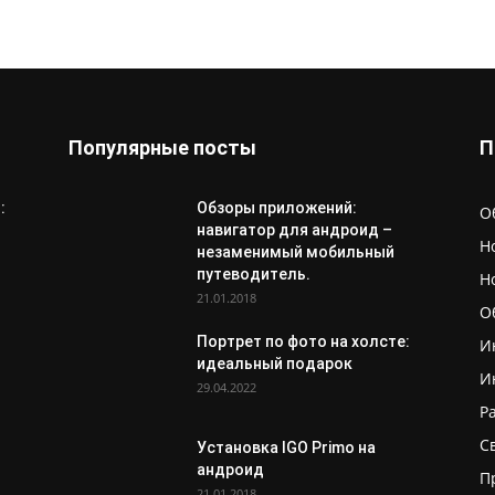
Популярные посты
П
:
Обзоры приложений:
О
навигатор для андроид –
Н
незаменимый мобильный
путеводитель.
Н
21.01.2018
О
Портрет по фото на холсте:
И
идеальный подарок
И
29.04.2022
Р
С
Установка IGO Primo на
андроид
П
21.01.2018