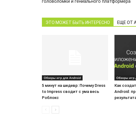
головоломки и гениального платформера
ЭТО МОЖЕТ БЫТЬ ИНТЕРЕСНО
ЕЩЕ ОТ 
Обзоры игр для Android
Обзоры игр 
5 минут на шедевр: Почему Dress
Как созда
to Impress сводит с ума весь
Android: п
Роблокс
результат