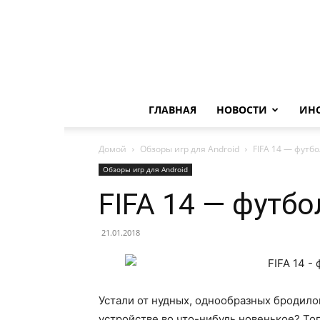
ГЛАВНАЯ
НОВОСТИ
ИН
Домой
Обзоры игр для Android
FIFA 14 — футб
Обзоры игр для Android
FIFA 14 — футб
21.01.2018
Устали от нудных, однообразных бродило
устройстве во что-нибудь новенькое? То