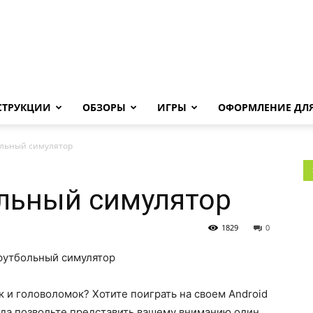
Androha.ru
СТРУКЦИИ
ОБЗОРЫ
ИГРЫ
ОФОРМЛЕНИЕ ДЛЯ
ольный симулятор
ольный симулятор
1829
0
к и головоломок? Хотите поиграть на своем Android
гда позвольте представить вашему вниманию один