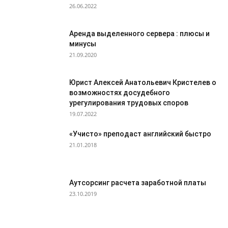
26.06.2022
Аренда выделенного сервера : плюсы и
минусы
21.09.2020
Юрист Алексей Анатольевич Кристелев о
возможностях досудебного
урегулирования трудовых споров
19.07.2022
«Учисто» преподаст английский быстро
21.01.2018
Аутсорсинг расчета заработной платы
23.10.2019