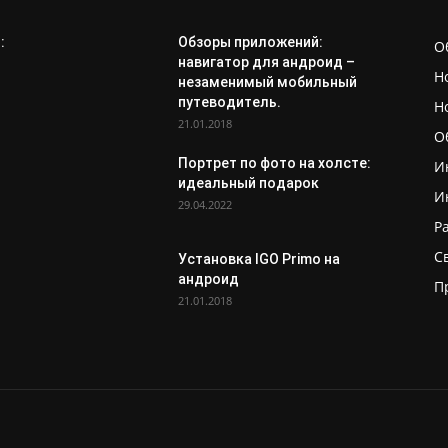
:
Обзоры приложений:
О
навигатор для андроид –
Н
незаменимый мобильный
путеводитель.
Н
21.01.2018
О
Портрет по фото на холсте:
И
идеальный подарок
И
29.04.2022
Р
С
Установка IGO Primo на
андроид
П
21.01.2018