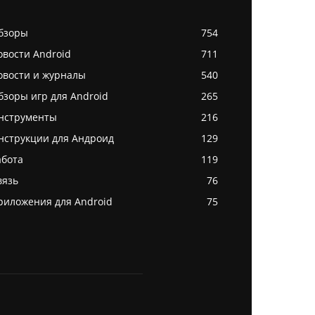
бзоры
754
овости Android
711
овости и журналы
540
бзоры игр для Android
265
нструменты
216
нструкции для Андроид
129
абота
119
вязь
76
риложения для Android
75