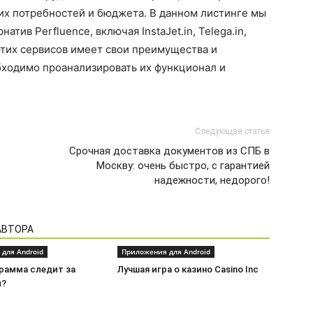
их потребностей и бюджета. В данном листинге мы
тив Perfluence, включая InstaJet.in, Telega.in,
з этих сервисов имеет свои преимущества и
бходимо проанализировать их функционал и
Следующая статья
Срочная доставка документов из СПБ в
Москву: очень быстро, с гарантией
надежности, недорого!
АВТОРА
для Android
Приложения для Android
грамма следит за
Лучшая игра о казино Casino Inc
м?