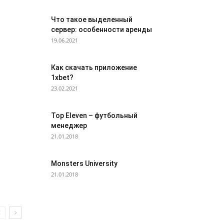
Что такое выделенный
сервер: особенности аренды
19.06.2021
Как скачать приложение
1xbet?
23.02.2021
Top Eleven – футбольный
менеджер
21.01.2018
Monsters University
21.01.2018