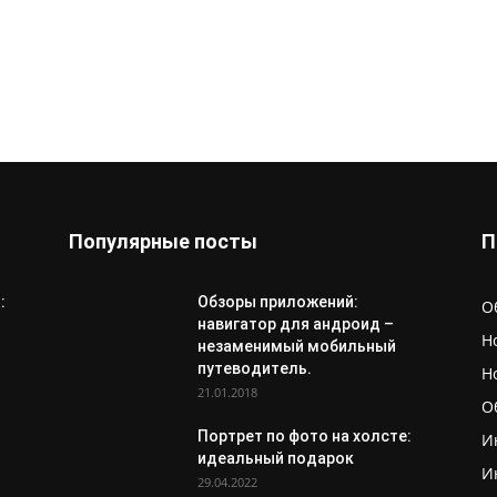
Популярные посты
П
:
Обзоры приложений:
О
навигатор для андроид –
Н
незаменимый мобильный
путеводитель.
Н
21.01.2018
О
Портрет по фото на холсте:
И
идеальный подарок
И
29.04.2022