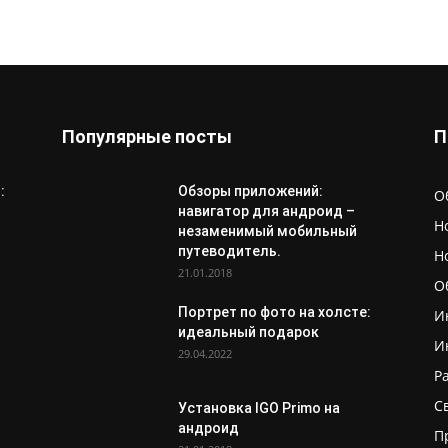
Популярные посты
П
:
Обзоры приложений:
О
навигатор для андроид –
Н
незаменимый мобильный
путеводитель.
Н
21.01.2018
О
Портрет по фото на холсте:
И
идеальный подарок
И
29.04.2022
Р
С
Установка IGO Primo на
андроид
П