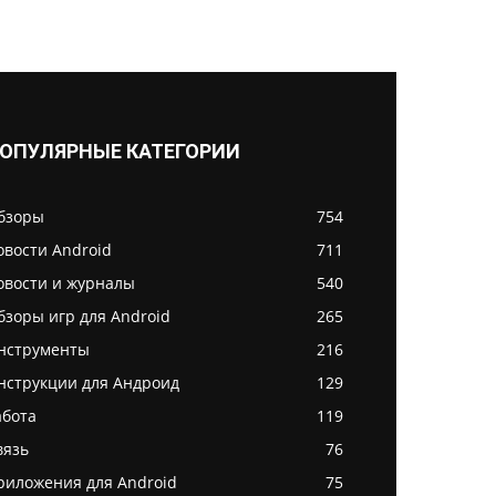
ОПУЛЯРНЫЕ КАТЕГОРИИ
бзоры
754
овости Android
711
овости и журналы
540
бзоры игр для Android
265
нструменты
216
нструкции для Андроид
129
абота
119
вязь
76
риложения для Android
75