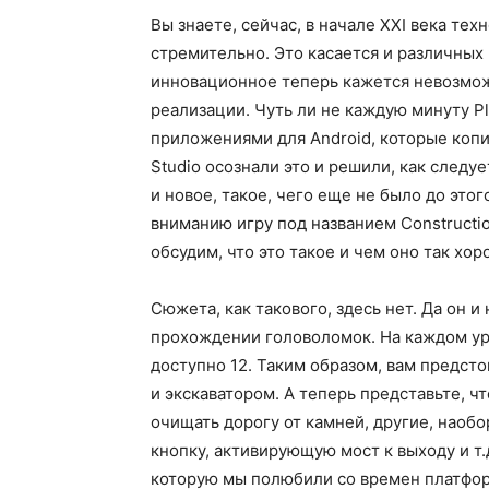
Вы знаете, сейчас, в начале XXI века те
стремительно. Это касается и различных 
инновационное теперь кажется невозмо
реализации. Чуть ли не каждую минуту P
приложениями для Android, которые копир
Studio осознали это и решили, как следу
и новое, такое, чего еще не было до это
вниманию игру под названием Constructio
обсудим, что это такое и чем оно так хо
Сюжета, как такового, здесь нет. Да он 
прохождении головоломок. На каждом уро
доступно 12. Таким образом, вам предсто
и экскаватором. А теперь представьте, ч
очищать дорогу от камней, другие, наобор
кнопку, активирующую мост к выходу и т.
которую мы полюбили со времен платфор