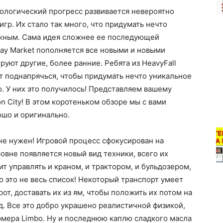
хнологический прогресс развивается невероятно
игр. Их стало так много, что придумать нечто
жным. Сама идея сложнее ее последующей
lay Market пополняется все новыми и новыми
уют другие, более ранние. Ребята из HeavyFall
ет поднапрячься, чтобы придумать нечто уникальное
го. У них это получилось! Представляем вашему
n City! В этом коротеньком обзоре мы с вами
рошо и оригинально.
и не нужен! Игровой процесс сфокусирован на
вне появляется новый вид техники, всего их
ит управлять и краном, и трактором, и бульдозером,
то это не весь список! Некоторый транспорт умеет
от, доставать их из ям, чтобы положить их потом на
д. Все это добро украшено реалистичной физикой,
мера Limbo. Ну и последнюю каплю сладкого масла