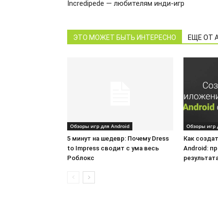
Incredipede — любителям инди-игр
ЭТО МОЖЕТ БЫТЬ ИНТЕРЕСНО
ЕЩЕ ОТ 
Обзоры игр для Android
Обзоры игр 
5 минут на шедевр: Почему Dress
Как созда
to Impress сводит с ума весь
Android: п
Роблокс
результат