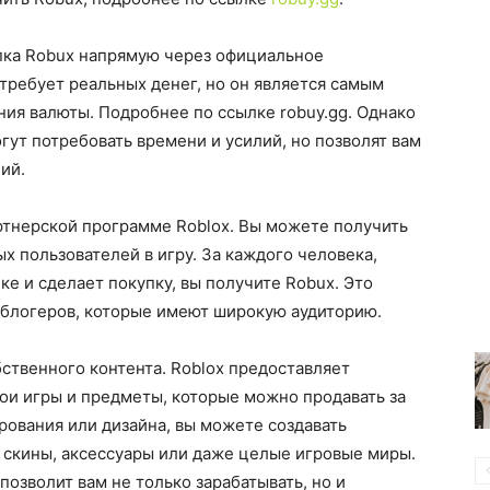
пка Robux напрямую через официальное
 требует реальных денег, но он является самым
ия валюты. Подробнее по ссылке robuy.gg. Однако
гут потребовать времени и усилий, но позволят вам
ий.
ртнерской программе Roblox. Вы можете получить
х пользователей в игру. За каждого человека,
е и сделает покупку, вы получите Robux. Это
 блогеров, которые имеют широкую аудиторию.
ственного контента. Roblox предоставляет
ои игры и предметы, которые можно продавать за
рования или дизайна, вы можете создавать
 скины, аксессуары или даже целые игровые миры.
позволит вам не только зарабатывать, но и