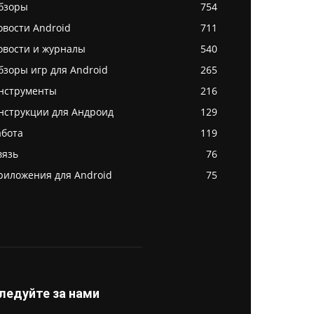
бзоры
754
овости Android
711
овости и журналы
540
бзоры игр для Android
265
нструменты
216
нструкции для Андроид
129
абота
119
вязь
76
риложения для Android
75
ледуйте за нами