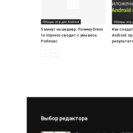
Обзоры игр для Android
Обзоры игр 
5 минут на шедевр: Почему Dress
Как созда
to Impress сводит с ума весь
Android: п
Роблокс
результат
Выбор редактора