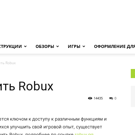
Androha.ru
СТРУКЦИИ
ОБЗОРЫ
ИГРЫ
ОФОРМЛЕНИЕ ДЛЯ
ть Robux
ть Robux
14435
0
яется ключом к доступу к различным функциям и
ихся улучшить свой игровой опыт, существует
чить Robux, подробнее по ссылке
robuy.gg
.