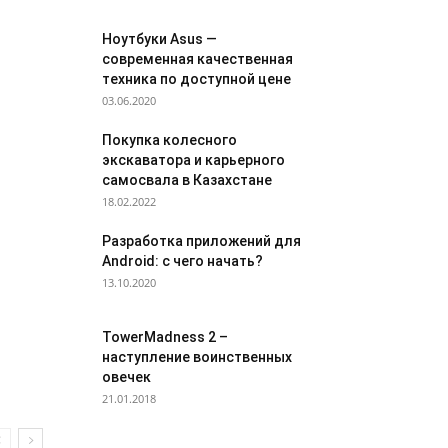
Ноутбуки Asus —
современная качественная
техника по доступной цене
03.06.2020
Покупка колесного
экскаватора и карьерного
самосвала в Казахстане
18.02.2022
Разработка приложений для
Android: с чего начать?
13.10.2020
TowerMadness 2 –
наступление воинственных
овечек
21.01.2018