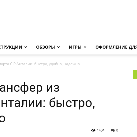
Androha.ru
СТРУКЦИИ
ОБЗОРЫ
ИГРЫ
ОФОРМЛЕНИЕ ДЛЯ
орта CIP Анталии: быстро, удобно, надежно
ансфер из
Анталии: быстро,
о
1434
0