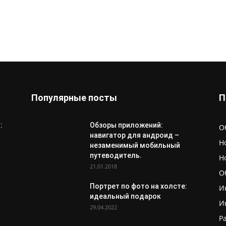
Популярные посты
П
:
Обзоры приложений:
О
навигатор для андроид –
Н
незаменимый мобильный
путеводитель.
Н
21.01.2018
О
Портрет по фото на холсте:
И
идеальный подарок
И
29.04.2022
Р