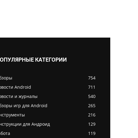
ОПУЛЯРНЫЕ КАТЕГОРИИ
бзоры
754
овости Android
711
овости и журналы
540
бзоры игр для Android
265
нструменты
216
нструкции для Андроид
129
абота
119