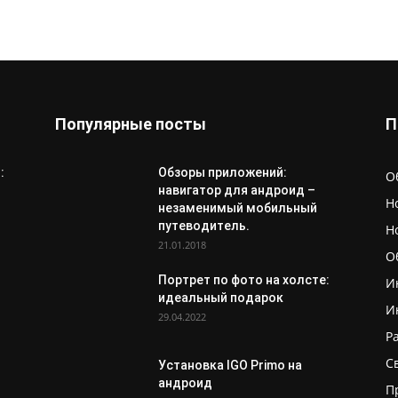
Популярные посты
П
:
Обзоры приложений:
О
навигатор для андроид –
Н
незаменимый мобильный
путеводитель.
Н
21.01.2018
О
Портрет по фото на холсте:
И
идеальный подарок
И
29.04.2022
Р
С
Установка IGO Primo на
андроид
П