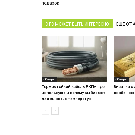
подарок
ЭТО МОЖЕТ БЫТЬ ИНТЕРЕСНО
ЕЩЕ ОТ 
Обзоры
Обзоры
Термостойкий кабель РКГМ: где
Визитки с
используют и почему выбирают
особеннос
для высоких температур