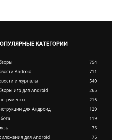
ОПУЛЯРНЫЕ КАТЕГОРИИ
бзоры
754
овости Android
711
овости и журналы
540
бзоры игр для Android
265
нструменты
216
нструкции для Андроид
129
абота
119
вязь
76
риложения для Android
75