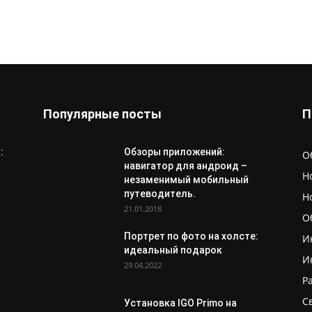
Популярные посты
П
:
Обзоры приложений:
О
навигатор для андроид –
Н
незаменимый мобильный
путеводитель.
Н
21.01.2018
О
Портрет по фото на холсте:
И
идеальный подарок
И
29.04.2022
Р
С
Установка IGO Primo на