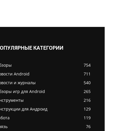
ОПУЛЯРНЫЕ КАТЕГОРИИ
бзоры
754
овости Android
711
овости и журналы
540
бзоры игр для Android
265
нструменты
216
нструкции для Андроид
129
абота
119
вязь
76