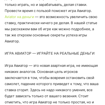
только играть, но и зарабатывать, делая ставки.
Провести время с пользой поможет игра Авиатор.
Aviator на деньги
— это возможность увеличить свою
ставку, практически ничего ре делая. В нашей статье
мы расскажем вам об игре как можно подробнее, а
так же откроем основные секреты успеха игры
Авиатор.
ИГРА АВИАТОР — ИГРАЙТЕ НА РЕАЛЬНЫЕ ДЕНЬГИ
Игра Авиатор — это новая азартная игра, не имеющая
никаких аналогов. Основная цель игроков
заключается в том, чтобы вовремя остановить свой
самолет, падение которого приведет к тому, что ваша
ставка сгорит. Здесь не надо никакого умения, все
будет зависеть только от вашего везения. Стоит
отметить, что игра Авиатор не только простая, но и