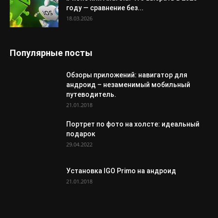
году — сравнение без...
18.03.2026
Популярные посты
Обзоры приложений: навигатор для
андроид – незаменимый мобильный
путеводитель.
21.01.2018
Портрет по фото на холсте: идеальный
подарок
29.04.2022
Установка IGO Primo на андроид
21.01.2018