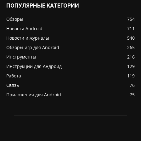
ПОПУЛЯРНЫЕ КАТЕГОРИИ
Обзоры
754
Новости Android
711
Новости и журналы
540
Обзоры игр для Android
265
Инструменты
216
Инструкции для Андроид
129
Работа
119
Связь
76
Приложения для Android
75