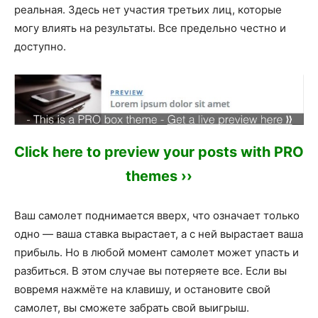
реальная. Здесь нет участия третьих лиц, которые
могу влиять на результаты. Все предельно честно и
доступно.
Click here to preview your posts with PRO
themes ››
Ваш самолет поднимается вверх, что означает только
одно — ваша ставка вырастает, а с ней вырастает ваша
прибыль. Но в любой момент самолет может упасть и
разбиться. В этом случае вы потеряете все. Если вы
вовремя нажмёте на клавишу, и остановите свой
самолет, вы сможете забрать свой выигрыш.