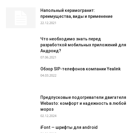
Напольный керамогранит:
преимущества, виды и применение
22.12.2021
Что необходимо знать перед
разработкой мобильных приложений для
Андроид?
07.06.2021
Обзор SIP-телефонов компании Yealink
04.03.2022
Предпусковые подогреватели двигателя
Webasto: комфорт и надежность в любой
мороз
02.12.2024
iFont — шрифты для android