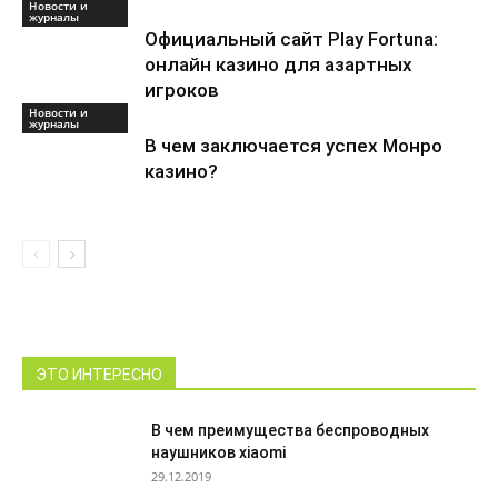
Новости и
журналы
Официальный сайт Play Fortuna:
онлайн казино для азартных
игроков
Новости и
журналы
В чем заключается успех Монро
казино?
ЭТО ИНТЕРЕСНО
В чем преимущества беспроводных
наушников xiaomi
29.12.2019