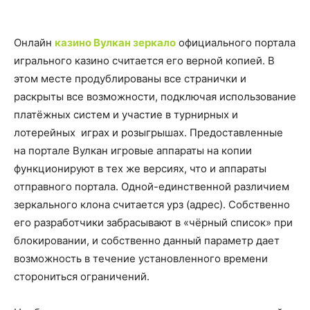
Онлайн
казино Вулкан зеркало
официального портала
игрального казино считается его верной копией. В
этом месте продублированы все странички и
раскрыты все возможности, подключая использование
платёжных систем и участие в турнирных и
лотерейных играх и розыгрышах. Предоставленные
на портале Вулкан игровые аппараты на копии
функционируют в тех же версиях, что и аппараты
отправного портала. Одной-единственной различием
зеркального клона считается урз (адрес). Собственно
его разработчики забрасывают в «чёрный список» при
блокировании, и собственно данный параметр дает
возможность в течение установленного времени
сторониться ограничений.