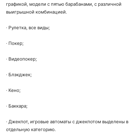
графикой, модели с пятью барабанами, с различной
выигрышной комбинацией.
· Рулетка, все виды;
· Покер;
· Видеопокер;
· Блэкджек;
· Кено;
· Баккара;
· Джекпот, игровые автоматы с джекпотом выделены в
отдельную категорию.