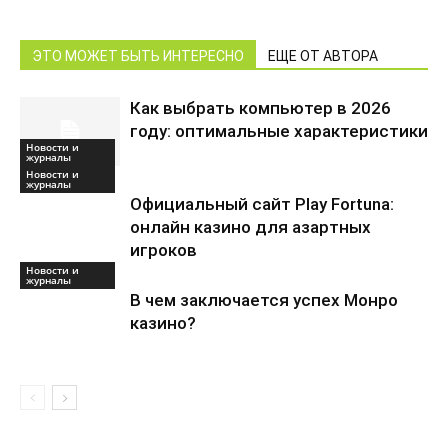
ЭТО МОЖЕТ БЫТЬ ИНТЕРЕСНО
ЕЩЕ ОТ АВТОРА
Как выбрать компьютер в 2026
году: оптимальные характеристики
Новости и
журналы
Новости и
журналы
Официальный сайт Play Fortuna:
онлайн казино для азартных
игроков
Новости и
журналы
В чем заключается успех Монро
казино?