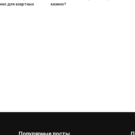
ино для азартных
казино?
Популярные посты
П