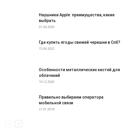
Наушники Apple: преимущества, какие
выбрать
01.04.2020
Где купить ягоды свежей черешни в Спб?
15.06.2022
Особенности металлических кистей для
облачений
10.12.2020
Правильно выбираем оператора
мобильной связи
21.01.2018