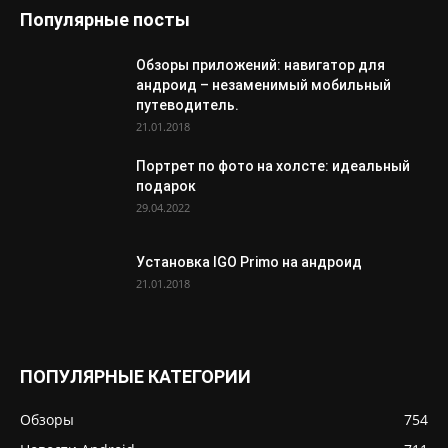
Популярные посты
Обзоры приложений: навигатор для
андроид – незаменимый мобильный
путеводитель.
21.01.2018
Портрет по фото на холсте: идеальный
подарок
29.04.2022
Установка IGO Primo на андроид
21.01.2018
ПОПУЛЯРНЫЕ КАТЕГОРИИ
Обзоры
754