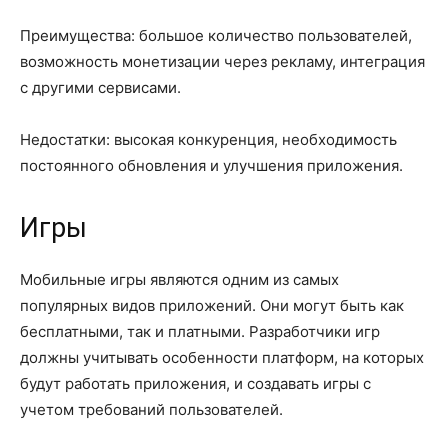
Преимущества: большое количество пользователей,
возможность монетизации через рекламу, интеграция
с другими сервисами.
Недостатки: высокая конкуренция, необходимость
постоянного обновления и улучшения приложения.
Игры
Мобильные игры являются одним из самых
популярных видов приложений. Они могут быть как
бесплатными, так и платными. Разработчики игр
должны учитывать особенности платформ, на которых
будут работать приложения, и создавать игры с
учетом требований пользователей.