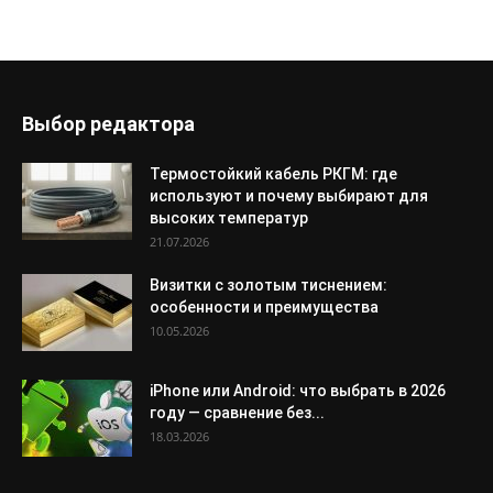
Выбор редактора
Термостойкий кабель РКГМ: где
используют и почему выбирают для
высоких температур
21.07.2026
Визитки с золотым тиснением:
особенности и преимущества
10.05.2026
iPhone или Android: что выбрать в 2026
году — сравнение без...
18.03.2026