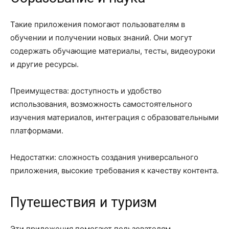
Такие приложения помогают пользователям в
обучении и получении новых знаний. Они могут
содержать обучающие материалы, тесты, видеоуроки
и другие ресурсы.
Преимущества: доступность и удобство
использования, возможность самостоятельного
изучения материалов, интеграция с образовательными
платформами.
Недостатки: сложность создания универсального
приложения, высокие требования к качеству контента.
Путешествия и туризм
Эти приложения помогают пользователям