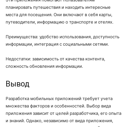
планировать путешествия и находить интересные
места для посещения. Они включают в себя карты,
путеводители, информацию о транспорте и отелях.
Преимущества: удобство использования, доступность
информации, интеграция с социальными сетями.
Недостатки: зависимость от качества контента,
сложность обновления информации.
Вывод
Разработка мобильных приложений требует учета
множества факторов и особенностей. Выбор вида
приложения зависит от целей разработчика, его опыта
и знаний. Однако, независимо от вида приложения,