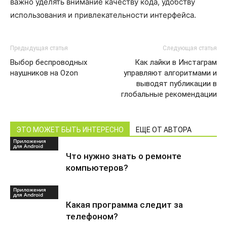
важно уделять внимание качеству кода, удобству
использования и привлекательности интерфейса.
Предыдущая статья
Следующая статья
Выбор беспроводных
Как лайки в Инстаграм
наушников на Ozon
управляют алгоритмами и
выводят публикации в
глобальные рекомендации
ЭТО МОЖЕТ БЫТЬ ИНТЕРЕСНО
ЕЩЕ ОТ АВТОРА
Приложения
для Android
Что нужно знать о ремонте
компьютеров?
Приложения
для Android
Какая программа следит за
телефоном?