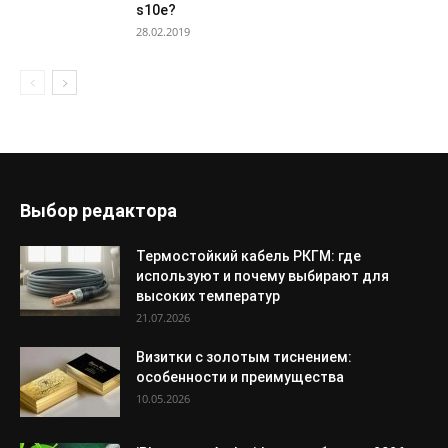
s10e?
28.02.2019
Выбор редактора
Термостойкий кабель РКГМ: где
используют и почему выбирают для
высоких температур
21.07.2026
Визитки с золотым тиснением:
особенности и преимущества
10.05.2026