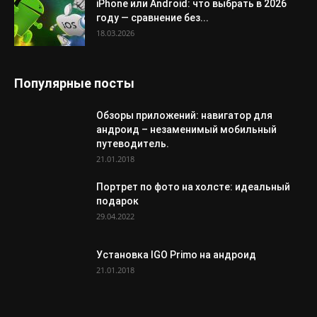
iPhone или Android: что выбрать в 2026
году — сравнение без...
18.03.2026
Популярные посты
Обзоры приложений: навигатор для
андроид – незаменимый мобильный
путеводитель.
21.01.2018
Портрет по фото на холсте: идеальный
подарок
29.04.2022
Установка IGO Primo на андроид
21.01.2018