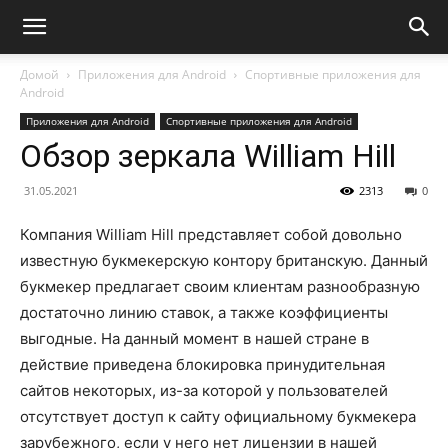
Домой
Приложения для Android
Спортивные приложения для
Android
Приложения для Android
Спортивные приложения для Android
Обзор зеркала William Hill
31.05.2021
2313
0
Компания William Hill представляет собой довольно
известную букмекерскую контору британскую.
Данный
букмекер предлагает своим клиентам разнообразную
достаточно линию ставок, а также коэффициенты
выгодные. На данный момент в нашей стране в
действие приведена блокировка принудительная
сайтов некоторых, из-за которой у пользователей
отсутствует доступ к сайту официальному букмекера
зарубежного, если у него нет лицензии в нашей