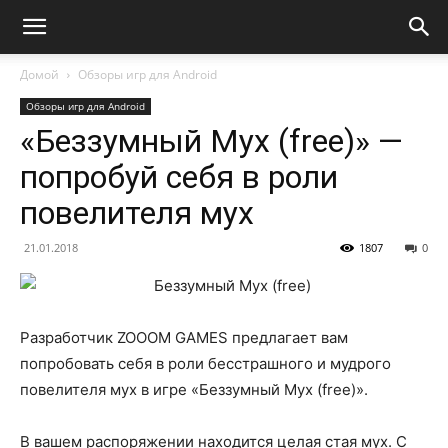
Домой
Обзоры игр для Android
Обзоры игр для Android
«Беззумный Мух (free)» —
попробуй себя в роли
повелителя мух
21.01.2018
1807
0
Разработчик ZOOOM GAMES предлагает вам
попробовать себя в роли бесстрашного и мудрого
повелителя мух в игре «Беззумный Мух (free)».
В вашем распоряжении находится целая стая мух. С