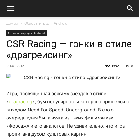
Домой
Обзоры игр для Android
Обзоры игр для Android
CSR Racing — гонки в стиле
«драгрейсинг»
21.01.2018
1692
0
Игра, посвященная режиму заездов в стиле
«
dragracing
», бум популярности которого пришелся с
выходом Need For Speed: Underground. В свою
очередь идея была взята из таких фильмов как
«Форсаж» и его аналогов. Не удивительно, что игра
пропитана духом культовых картин,