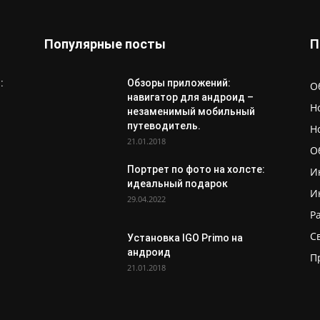
Популярные посты
П
:
Обзоры приложений:
О
навигатор для андроид –
Н
незаменимый мобильный
путеводитель.
Н
21.01.2018
О
Портрет по фото на холсте:
И
идеальный подарок
И
29.04.2022
Р
С
Установка IGO Primo на
андроид
П
21.01.2018