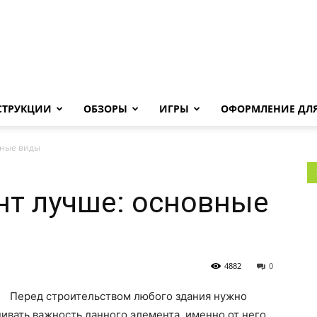
Androha.ru
СТРУКЦИИ
ОБЗОРЫ
ИГРЫ
ОФОРМЛЕНИЕ ДЛЯ
вные виды
нт лучше: основные
4882
0
Перед строительством любого здания нужно
ивать важность данного элемента, именно от него