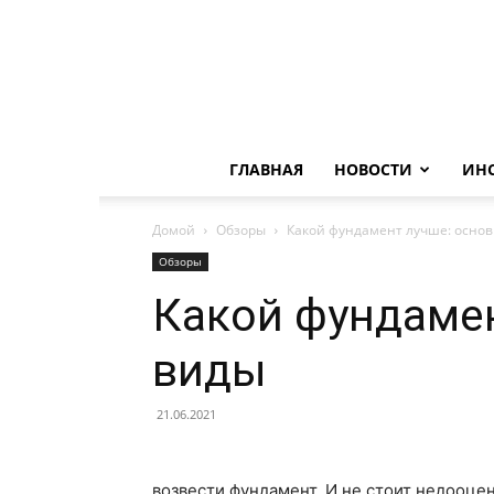
ГЛАВНАЯ
НОВОСТИ
ИН
Домой
Обзоры
Какой фундамент лучше: осно
Обзоры
Какой фундаме
виды
21.06.2021
возвести фундамент.
И не стоит недооцен