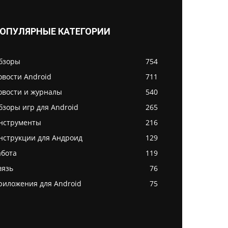
ОПУЛЯРНЫЕ КАТЕГОРИИ
бзоры
754
овости Android
711
овости и журналы
540
бзоры игр для Android
265
нструменты
216
нструкции для Андроид
129
абота
119
вязь
76
риложения для Android
75