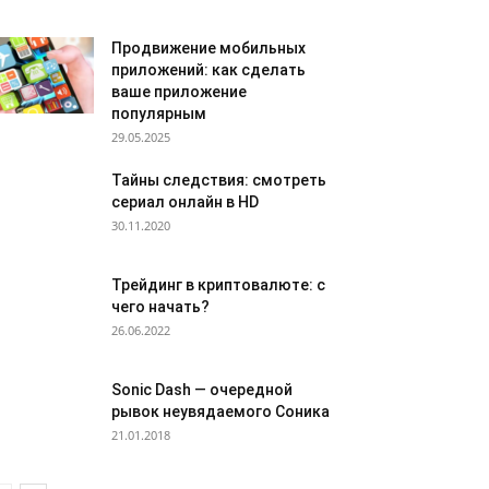
Продвижение мобильных
приложений: как сделать
ваше приложение
популярным
29.05.2025
Тайны следствия: смотреть
сериал онлайн в HD
30.11.2020
Трейдинг в криптовалюте: с
чего начать?
26.06.2022
Sonic Dash — очередной
рывок неувядаемого Соника
21.01.2018