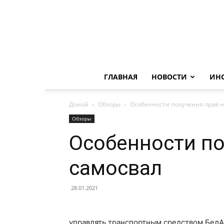
ГЛАВНАЯ
НОВОСТИ
ИН
Домой
Обзоры
Особенности получения прав н
Обзоры
Особенности по
самосвал
28.01.2021
управлять транспортным средством БелА