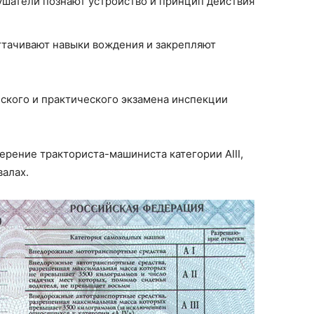
лушатели познают устройство и принцип действия
оттачивают навыки вождения и закрепляют
ского и практического экзамена инспекции
ерение тракториста-машиниста категории AIII,
валах.