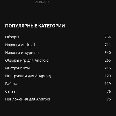
21.01.2018
ПОПУЛЯРНЫЕ КАТЕГОРИИ
Обзоры
754
Новости Android
711
Новости и журналы
540
Обзоры игр для Android
265
Инструменты
216
Инструкции для Андроид
129
Работа
119
Связь
76
Приложения для Android
75