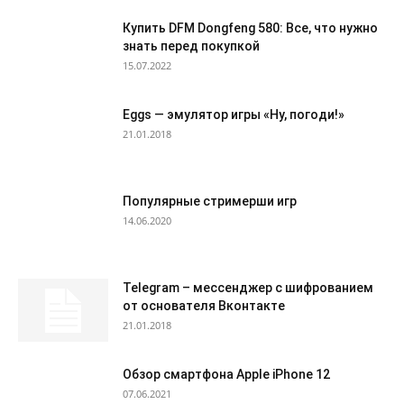
Купить DFM Dongfeng 580: Все, что нужно
знать перед покупкой
15.07.2022
Eggs — эмулятор игры «Ну, погоди!»
21.01.2018
Популярные стримерши игр
14.06.2020
Telegram – мессенджер с шифрованием
от основателя Вконтакте
21.01.2018
Обзор смартфона Apple iPhone 12
07.06.2021