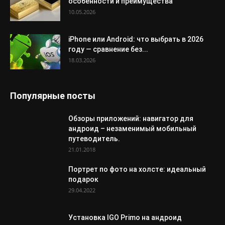
особенности и преимущества
10.05.2026
iPhone или Android: что выбрать в 2026
году — сравнение без...
18.03.2026
Популярные посты
Обзоры приложений: навигатор для
андроид – незаменимый мобильный
путеводитель.
21.01.2018
Портрет по фото на холсте: идеальный
подарок
29.04.2022
Установка IGO Primo на андроид