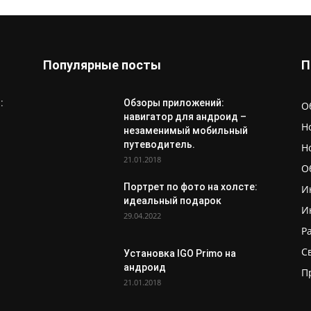
Популярные посты
П
:
Обзоры приложений:
О
навигатор для андроид –
Н
незаменимый мобильный
путеводитель.
Н
21.01.2018
О
Портрет по фото на холсте:
И
идеальный подарок
И
29.04.2022
Р
С
Установка IGO Primo на
андроид
П
21.01.2018