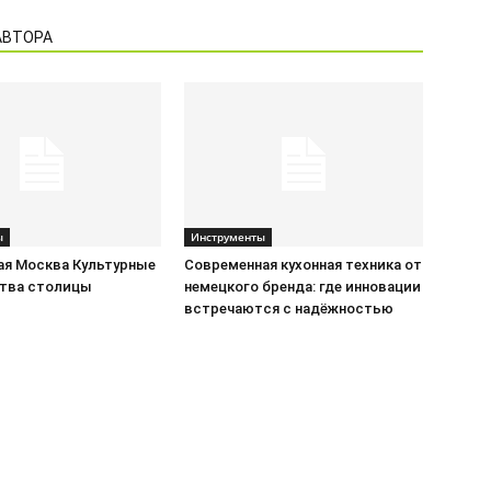
АВТОРА
ы
Инструменты
ая Москва Культурные
Современная кухонная техника от
тва столицы
немецкого бренда: где инновации
встречаются с надёжностью