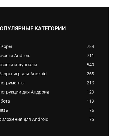
ОПУЛЯРНЫЕ КАТЕГОРИИ
бзоры
754
овости Android
711
овости и журналы
540
бзоры игр для Android
265
нструменты
216
нструкции для Андроид
129
абота
119
вязь
76
риложения для Android
75