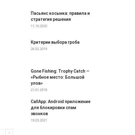
Пасьянс косынка: правила и
стратегия решения
11.10.2020
Критерии выбора гроба
26.02.2019
Gone Fishing: Trophy Catch —
«Рыбное место: Большой
улов»
21.01.2018
CallApp: Android приложение
для блокировки спам
звонков
19.03.2021