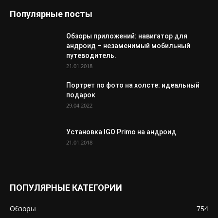
Популярные посты
Обзоры приложений: навигатор для
андроид – незаменимый мобильный
путеводитель.
21.01.2018
Портрет по фото на холсте: идеальный
подарок
29.04.2022
Установка IGO Primo на андроид
21.01.2018
ПОПУЛЯРНЫЕ КАТЕГОРИИ
Обзоры
754