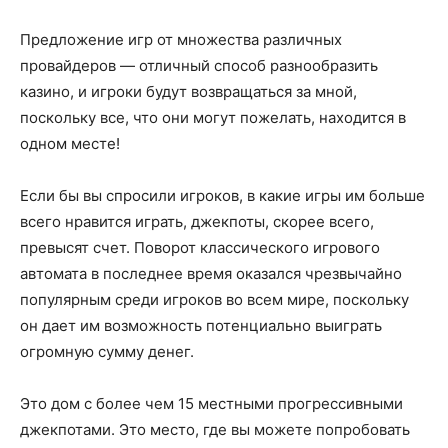
Предложение игр от множества различных
провайдеров — отличный способ разнообразить
казино, и игроки будут возвращаться за мной,
поскольку все, что они могут пожелать, находится в
одном месте!
Если бы вы спросили игроков, в какие игры им больше
всего нравится играть, джекпоты, скорее всего,
превысят счет. Поворот классического игрового
автомата в последнее время оказался чрезвычайно
популярным среди игроков во всем мире, поскольку
он дает им возможность потенциально выиграть
огромную сумму денег.
Это дом с более чем 15 местными прогрессивными
джекпотами. Это место, где вы можете попробовать