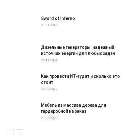
Sword of Inferno
21.01.2018
Дизельные генераторы: надежный
источник энергии для любых задач
28.11.2024
Как провести ИТ-аудит и сколько это
стоит
22.05.2022
Мебель из массива дерева для
гардеробной на заказ
21.02.2020