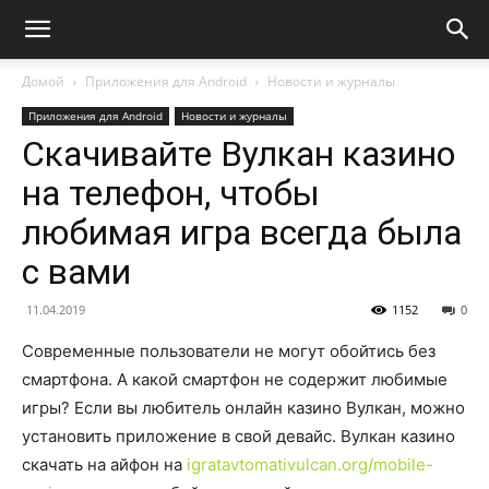
Домой
Приложения для Android
Новости и журналы
Приложения для Android
Новости и журналы
Скачивайте Вулкан казино
на телефон, чтобы
любимая игра всегда была
с вами
11.04.2019
1152
0
Современные пользователи не могут обойтись без
смартфона. А какой смартфон не содержит любимые
игры? Если вы любитель онлайн казино Вулкан, можно
установить приложение в свой девайс. Вулкан казино
скачать на айфон на
igratavtomativulcan.org/mobile-