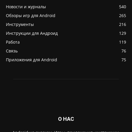
Новости и журналы
540
Обзоры игр для Android
265
Инструменты
216
Инструкции для Андроид
129
Работа
119
Связь
76
Приложения для Android
75
О НАС