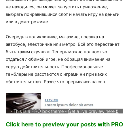
не находился, он может запустить приложение,
выбрать понравившийся слот и начать игру на деньги
или в демо-режиме.
Очередь в поликлинике, магазине, поездка на
автобусе, электричке или метро. Всё это перестанет
быть таким скучным. Теперь можно полностью
отдаться любимой игре, не обращая внимания на
серую действительность. Профессиональные
гемблеры не расстаются с играми ни при каких
обстоятельствах. Разве что прерываясь на сон.
Click here to preview your posts with PRO