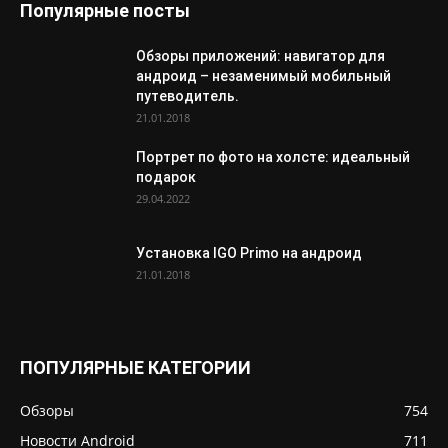
Популярные посты
Обзоры приложений: навигатор для
андроид – незаменимый мобильный
путеводитель.
21.01.2018
Портрет по фото на холсте: идеальный
подарок
29.04.2022
Установка IGO Primo на андроид
21.01.2018
ПОПУЛЯРНЫЕ КАТЕГОРИИ
Обзоры
754
Новости Android
711