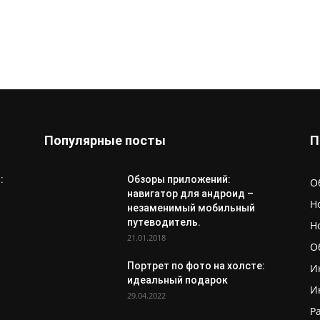
Популярные посты
П
:
Обзоры приложений:
О
навигатор для андроид –
Н
незаменимый мобильный
путеводитель.
Н
21.01.2018
О
Портрет по фото на холсте:
И
идеальный подарок
И
29.04.2022
Р