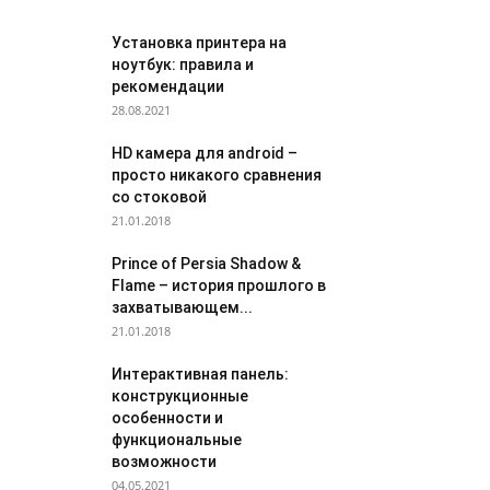
Установка принтера на
ноутбук: правила и
рекомендации
28.08.2021
HD камера для android –
просто никакого сравнения
со стоковой
21.01.2018
Prince of Persia Shadow &
Flame – история прошлого в
захватывающем...
21.01.2018
Интерактивная панель:
конструкционные
особенности и
функциональные
возможности
04.05.2021