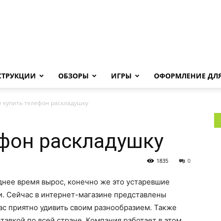
Androha.ru
СТРУКЦИИ
ОБЗОРЫ
ИГРЫ
ОФОРМЛЕНИЕ ДЛЯ
е купить телефон раскладушку
ефон раскладушку
1835
0
днее время вырос, конечно же это устаревшие
и. Сейчас в интернет-магазине представлены
с приятно удивить своим разнообразием. Также
тавкой по всей стране. Компания работает в этом