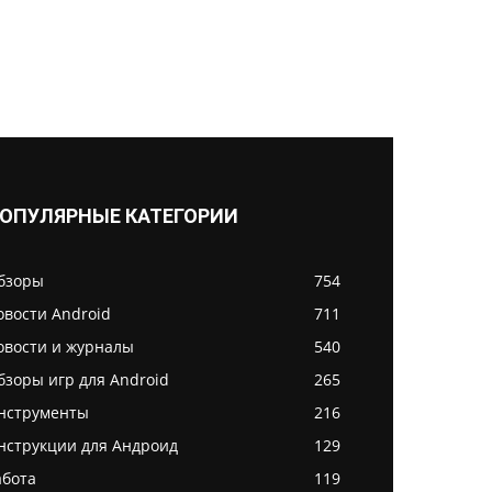
ОПУЛЯРНЫЕ КАТЕГОРИИ
бзоры
754
овости Android
711
овости и журналы
540
бзоры игр для Android
265
нструменты
216
нструкции для Андроид
129
абота
119