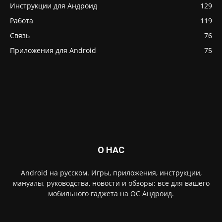
Инструкции для Андроид
129
Работа
119
Связь
76
Приложения для Android
75
О НАС
Android на русском. Игры, приложения, инструкции,
мануалы, руководства, новости и обзоры: все для вашего
мобильного гаджета на ОС Андроид.