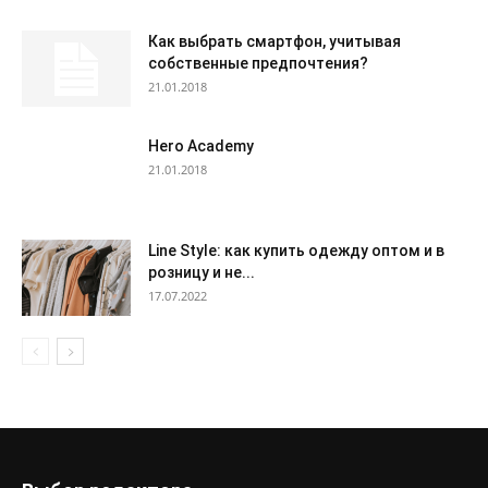
Как выбрать смартфон, учитывая
собственные предпочтения?
21.01.2018
Hero Academy
21.01.2018
Line Style: как купить одежду оптом и в
розницу и не...
17.07.2022