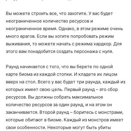
Вы можете строить все, что захотите. У вас будет
неограниченное количество ресурсов и
неограниченное время. Однако, в этом режиме очень
много врагов. Если вы хотите попробовать режим
выживания, то можете начать с режима хардкор. Для
этого вам понадобится создать персонажа с нуля.
Раунд начинается с того, что вы берете по одной
карте биома из каждой стопки. И кладете их лицом
вверх на стол. Всего у вас будет три раунда, каждый из
которых имеет свою цель. Первый раунд – это сбор
ресурсов. Вы должны собрать максимальное
количество ресурсов за один раунд, и на этом он
заканчивается. Второй раунд – боритесь с монстрами,
которые обитают в биоме. Каждый из монстров имеет
свои особенности. Некоторые могут быть убиты