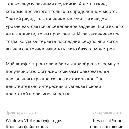
только двумя разными оружиями. А есть такие,
которые появляются только в определенном месте.
Третий раунд – выполнение миссии. На каждом
уровне вам дается определенное задание. Если вы его
не выполните, то вы проиграете. Игра заканчивается
тогда, когда вы теряете последний ресурс или когда
вы не в состоянии защитить свою базу от монстров.
Майнкрафт: строители и биомы приобрела огромную
популярность. Согласно отзывам пользователей
настольная игра превзошла их ожидания. Она
действительно интересная и увлекает своей
простотой и оригинальностью.
Предыдущая статья
Следующая статья
Windows VDS как буфер для
Ремонт iPhone:
больших файлов: как
восстановление