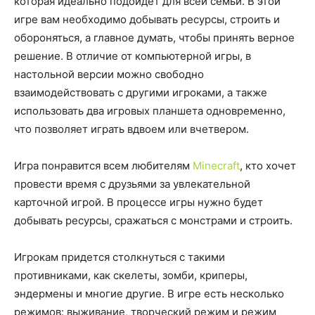
которая идеально подойдет для всей семьи. В этой
игре вам необходимо добывать ресурсы, строить и
обороняться, а главное думать, чтобы принять верное
решение. В отличие от компьютерной игры, в
настольной версии можно свободно
взаимодействовать с другими игроками, а также
использовать два игровых планшета одновременно,
что позволяет играть вдвоем или вчетвером.
Игра понравится всем любителям
Minecraft
, кто хочет
провести время с друзьями за увлекательной
карточной игрой. В процессе игры нужно будет
добывать ресурсы, сражаться с монстрами и строить.
Игрокам придется столкнуться с такими
противниками, как скелеты, зомби, криперы,
эндермены и многие другие. В игре есть несколько
режимов: выживание, творческий режим и режим