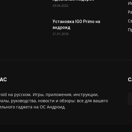
И
29.04.2022
Р
С
Установка IGO Primo на
андроид
П
21.01.2018
НАС
С
oid на русском. Игры, приложения, инструкции,
алы, руководства, новости и обзоры: все для вашего
льного гаджета на ОС Андроид.