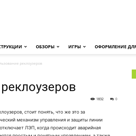
Androha.ru
СТРУКЦИИ
ОБЗОРЫ
ИГРЫ
ОФОРМЛЕНИЕ ДЛЯ
льзование реклоузеров
 реклоузеров
1832
0
лоузеров, стоит понять, что же это за
ический механизм управления и защиты линии
отключает ЛЭП, когда происходит аварийная
ются простым и понятным управлением, а также