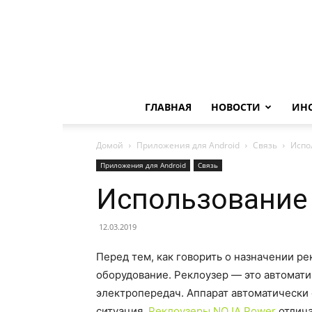
ГЛАВНАЯ
НОВОСТИ
ИН
Домой
Приложения для Android
Связь
Испо
Приложения для Android
Связь
Использование
12.03.2019
Перед тем, как говорить о назначении рек
оборудование. Реклоузер — это автомат
электропередач. Аппарат автоматически 
ситуация.
Реклоузеры NOJA Power
отлича