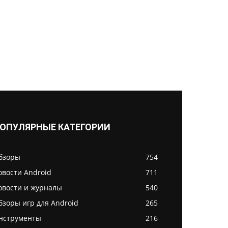
ОПУЛЯРНЫЕ КАТЕГОРИИ
бзоры
754
овости Android
711
овости и журналы
540
бзоры игр для Android
265
нструменты
216