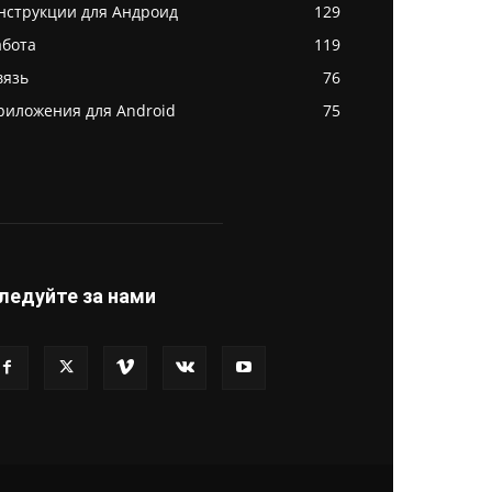
нструкции для Андроид
129
абота
119
вязь
76
риложения для Android
75
ледуйте за нами