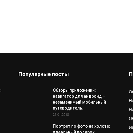
Популярные посты
П
:
Обзоры приложений:
О
навигатор для андроид –
Н
незаменимый мобильный
путеводитель.
Н
21.01.2018
О
Портрет по фото на холсте:
И
идеальный подарок