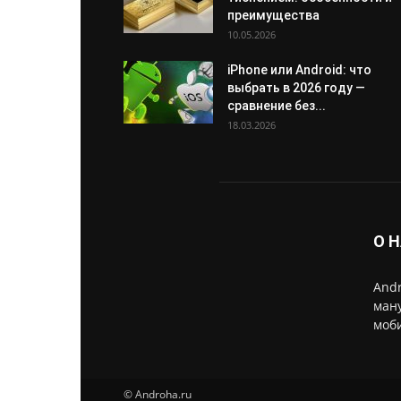
преимущества
10.05.2026
iPhone или Android: что
выбрать в 2026 году —
сравнение без...
18.03.2026
О 
Andr
ману
моби
© Androha.ru