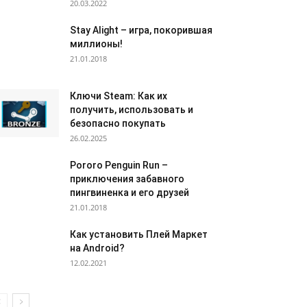
20.03.2022
Stay Alight – игра, покорившая
миллионы!
21.01.2018
Ключи Steam: Как их
получить, использовать и
безопасно покупать
26.02.2025
Pororo Penguin Run –
приключения забавного
пингвиненка и его друзей
21.01.2018
Как установить Плей Маркет
на Android?
12.02.2021