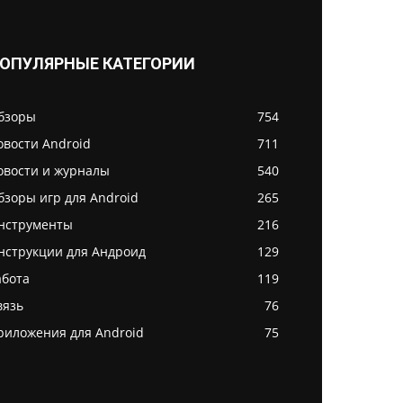
ОПУЛЯРНЫЕ КАТЕГОРИИ
бзоры
754
овости Android
711
овости и журналы
540
бзоры игр для Android
265
нструменты
216
нструкции для Андроид
129
абота
119
вязь
76
риложения для Android
75