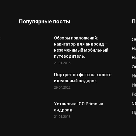
Популярные посты
П
:
Обзоры приложений:
О
навигатор для андроид –
Н
незаменимый мобильный
путеводитель.
Н
21.01.2018
О
Портрет по фото на холсте:
И
идеальный подарок
И
29.04.2022
Р
С
Установка IGO Primo на
андроид
П
21.01.2018